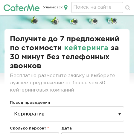
Ульяновск
Кейтеринг в Ульяновске
Строка
навигации
Получите до 7 предложений
по стоимости
кейтеринга
за
30 минут без телефонных
звонков
Бесплатно разместите заявку и выберите
лучшее предложение от более чем 30
кейтеринговых компаний
Повод проведения
Сколько персон?
Дата