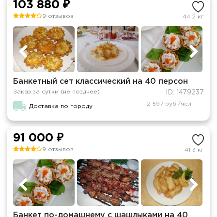
103 880 ₽
9 отзывов
44.2 кг
Банкетный сет классический на 40 персон
Заказ за сутки (не позднее)
ID: 1479237
2 597 руб./чел.
Доставка по городу
91 000 ₽
9 отзывов
41.3 кг
Банкет по-домашнему с шашлыками на 40