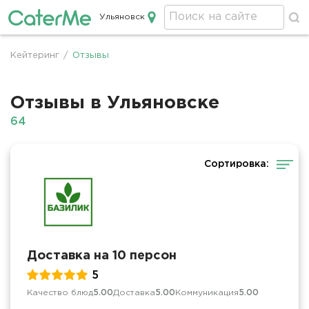
Ульяновск
Кейтеринг в Ульяновске
Кейтеринг
/
Отзывы
Строка
навигации
Отзывы в Ульяновске
64
Сортировка:
Доставка на 10 персон
5
Качество блюд
5.00
Доставка
5.00
Коммуникация
5.00