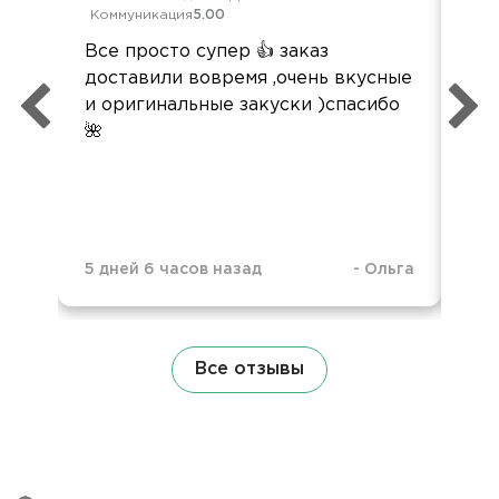
Коммуникация
5.00
Ком
Все просто супер 👍 заказ
Вс
доставили вовремя ,очень вкусные
оче
и оригинальные закуски )спасибо
🌺
5 дней 6 часов назад
-
Ольга
1 н
Все отзывы