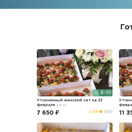
Го
8-10
Утонченный женский сет
на 23
Утонч
февраля
2.8 кг
февр
7 650 ₽
11 3
4.68
(54)