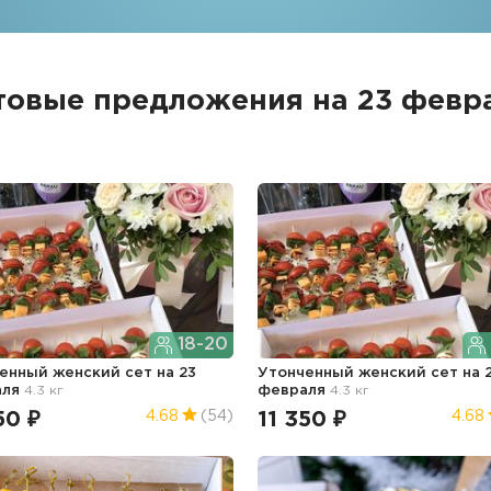
товые предложения на 23 февр
18-20
енный женский сет
на 23
Утонченный женский сет
на 
аля
4.3 кг
февраля
4.3 кг
50 ₽
11 350 ₽
4.68
(54)
4.68