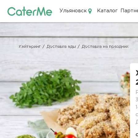
Ульяновск
Каталог
Партн
Кейтеринг в Ульяновске
Кейтеринг
/
Доставка еды
/
Доставка на праздник
Строка
навигации