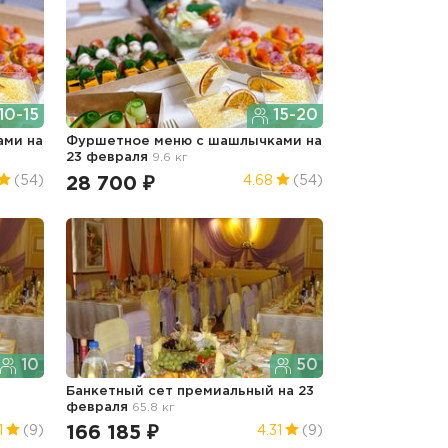
10-15
15-20
ками
на
Фуршетное меню с шашлычками
на
23 февраля
9.6 кг
28 700 ₽
(54)
4.68
(54)
10
50
3
Банкетный сет премиальный
на 23
февраля
65.8 кг
166 185 ₽
1
(9)
4.31
(9)