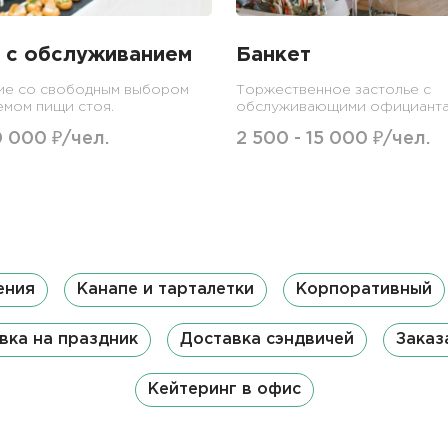
 с обслуживанием
Банкет
ие со свободным выбором
Торжественное застолье с
емом пищи стоя.
обслуживающими официанта
0 000 ₽/чел.
2 500 - 15 000 ₽/чел.
ения
Канапе и тарталетки
Корпоративный
вка на праздник
Доставка сэндвичей
Заказ
Кейтеринг в офис