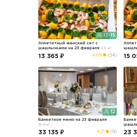
13-15
Аппетитный женский сет с
Аппет
шашлычками
на 23 февраля
4.6 кг
шашл
13 365 ₽
15 0
4.68
(54)
12
Банкетное меню
на 23 февраля
Банке
15.4 кг
шашл
33 135 ₽
23 
4.31
(9)