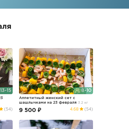
аля
13-15
8-10
23
Аппетитный женский сет с
шашлычками
на 23 февраля
3.2 кг
9 500 ₽
(54)
4.68
(54)