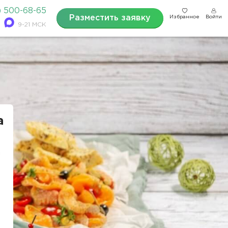
) 500-68-65
Разместить заявку
Избранное
Войти
9-21 МСК
а
а