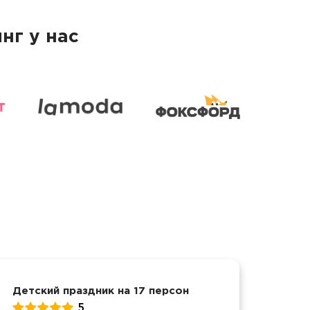
нг у нас
Детский праздник на 17 персон
Защи
5