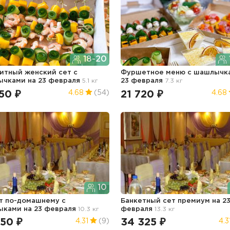
18-20
итный женский сет с
Фуршетное меню с шашлыч
ычками
на 23 февраля
5.1 кг
23 февраля
7.3 кг
50 ₽
21 720 ₽
4.68
(54)
4.68
10
т по-домашнему с
Банкетный сет премиум
на 2
ыками
на 23 февраля
10.3 кг
февраля
13.3 кг
350 ₽
34 325 ₽
4.31
(9)
4.3