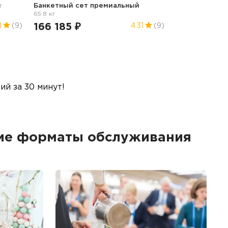
г
Банкетный сет премиальный
65.8 кг
166 185 ₽
1
(9)
4.31
(9)
й за 30 минут!
гие форматы обслуживания
Б
Ме
пр
гр