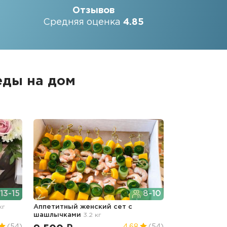
Отзывов
Средняя оценка
4.85
еды на дом
13-15
8-10
кг
Аппетитный женский сет с
шашлычками
3.2 кг