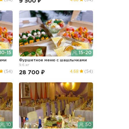
9 500 ₽
(54)
4.68
(54)
10-15
15-20
ами
Фуршетное меню с шашлычками
9.6 кг
28 700 ₽
(54)
4.68
(54)
10
50