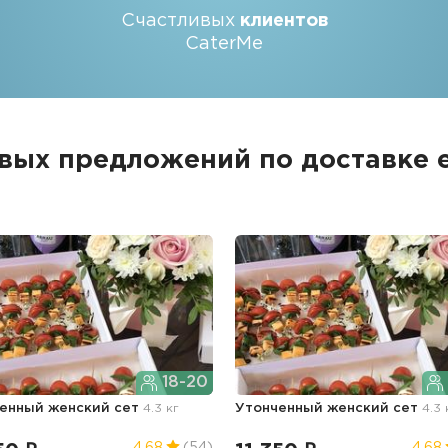
Счастливых
клиентов
CaterMe
овых предложений по доставке 
18-20
енный женский сет
4.3 кг
Утонченный женский сет
4.3 