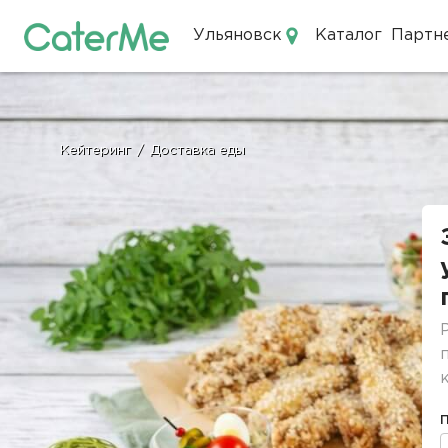
Ульяновск
Каталог
Партн
Кейтеринг в Ульяновске
Кейтеринг
/
Доставка еды
Строка
навигации