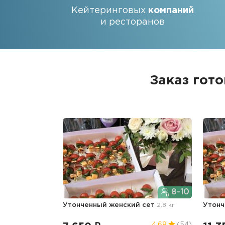
Кейтеринговых
компаний
и ресторанов
Заказ гот
8-10
Утонченный женский сет
2.8 кг
Утонч