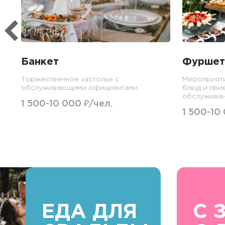
Банкет
Фуршет
Торжественное застолье с
Мероприят
обслуживающими официантами.
блюд и при
обслуживан
1 500-10 000 ₽/чел.
1 500-10
ЕДА ДЛЯ
С 