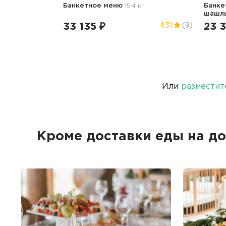
Банкетное меню
15.4 кг
Банке
шашл
33 135 ₽
23 
4.31
(9)
Или
разместит
Кроме доставки еды на д