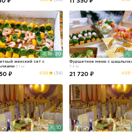
50 ₽
11 350 ₽
4.68
(54)
4.68
18-20
итный женский сет с
Фуршетное меню с шашлычк
ычками
5.1 кг
7.3 кг
50 ₽
21 720 ₽
4.68
(54)
4.68
10