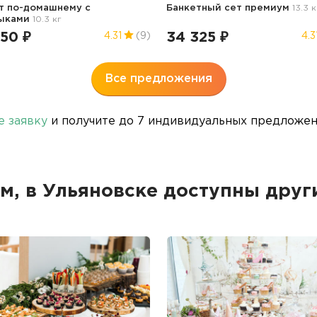
т по-домашнему с
Банкетный сет премиум
13.3 к
ыками
10.3 кг
350 ₽
34 325 ₽
4.31
(9)
4.3
Все предложения
е заявку
и получите до 7 индивидуальных предложени
ом, в Ульяновске доступны дру