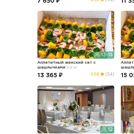
7 650 ₽
11 3
4.68
(54)
13-15
Аппетитный женский сет с
Аппет
шашлычками
4.6 кг
шашл
13 365 ₽
15 0
4.68
(54)
12