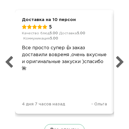
Доставка на 10 персон
Сва
5
Качество блюд
5.00
Доставка
5.00
Кач
Коммуникация
5.00
Ком
Все просто супер 👍 заказ
Вс
доставили вовремя ,очень вкусные
оче
и оригинальные закуски )спасибо
🌺
4 дня 7 часов назад
-
Ольга
1 н