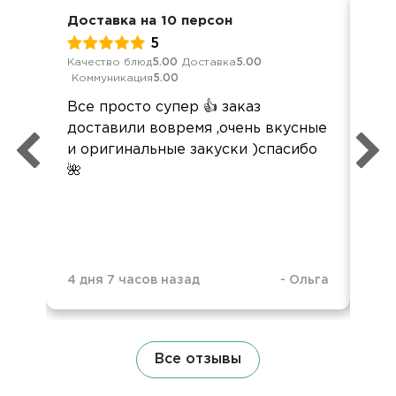
Доставка на 10 персон
Сва
5
Качество блюд
5.00
Доставка
5.00
Кач
Коммуникация
5.00
Ком
Все просто супер 👍 заказ
Вс
доставили вовремя ,очень вкусные
оче
и оригинальные закуски )спасибо
🌺
4 дня 7 часов назад
-
Ольга
1 н
Все отзывы