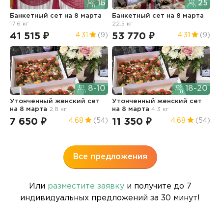
16
25
Банкетный сет
на 8 марта
Банкетный сет
на 8 марта
У
17.6 кг
22.5 кг
н
41 515 ₽
53 770 ₽
1
4.31
(9)
4.31
(9)
8-10
18-20
Утонченный женский сет
Утонченный женский сет
на 8 марта
2.8 кг
на 8 марта
4.3 кг
Б
7 650 ₽
11 350 ₽
4.68
(54)
4.68
(54)
1
Все предложения
Или
разместите заявку
и получите до 7
индивидуальных предложений за 30 минут!