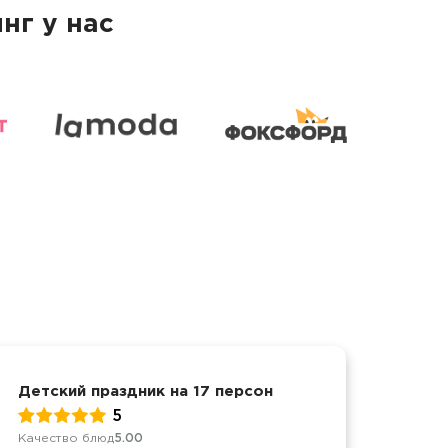
нг у нас
Детский праздник на 17 персон
Защи
5
Качество блюд
5.00
Качес