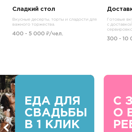
Сладкий стол
Достав
Вкусные десерты, торты и сладости для
Готовые вк
важного торжества.
с доставко
сервировко
400 - 5 000 ₽/чел.
300 - 10 
ЕДА ДЛЯ
С 
СВАДЬБЫ
О 
В 1 КЛИК
РЕ