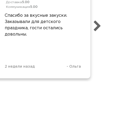
Доставка
5.00
Дост
Коммуникация
5.00
Комм
Спасибо за вкусные закуски.
Все 
Заказывали для детского
забо
праздника, гости остались
наше
довольны.
пром
данн
2 недели назад
-
Ольга
1 мес