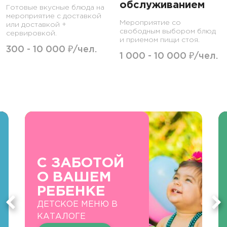
обслуживанием
Готовые вкусные блюда на
мероприятие с доставкой
Мероприятие со
или доставкой +
свободным выбором блюд
сервировкой.
и приемом пищи стоя.
300 - 10 000 ₽/чел.
1 000 - 10 000 ₽/чел.
С ЗАБОТОЙ
О ВАШЕМ
РЕБЕНКЕ
ДЕТСКОЕ МЕНЮ В
КАТАЛОГЕ