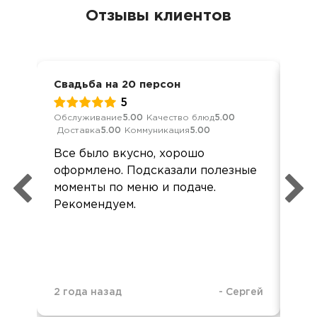
Отзывы клиентов
Свадьба на 20 персон
Дос
5
Обслуживание
5.00
Качество блюд
5.00
Кач
Доставка
5.00
Коммуникация
5.00
Ком
Все было вкусно, хорошо
Все
оформлено. Подсказали полезные
дос
моменты по меню и подаче.
и о
Рекомендуем.
🌺
2 года назад
-
Сергей
2 д