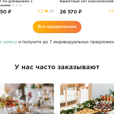
т по-домашнему с
Банкетный сет классически
ыками
10.3 кг
350 ₽
26 570 ₽
4.31
(9)
4.3
Все предложения
е заявку
и получите до 7 индивидуальных предложени
У нас часто заказывают