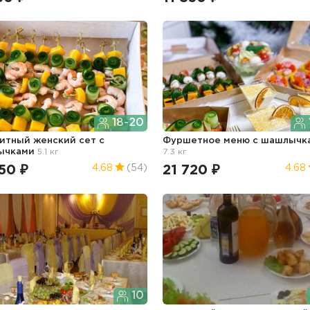
18-20
итный женский сет с
Фуршетное меню с шашлычк
ычками
5.1 кг
7.3 кг
50 ₽
21 720 ₽
4.68
(54)
4.68
10