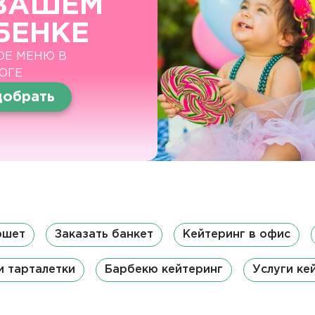
ВАШЕМ
БЕНКЕ
ОЕ МЕНЮ В
ОГЕ
обрать
ршет
Заказать банкет
Кейтеринг в офис
и тарталетки
Барбекю кейтеринг
Услуги ке