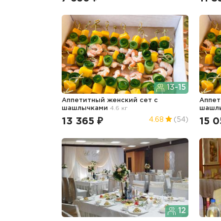
13-15
Аппетитный женский сет с
Аппет
шашлычками
4.6 кг
шашл
13 365 ₽
15 0
4.68
(54)
12