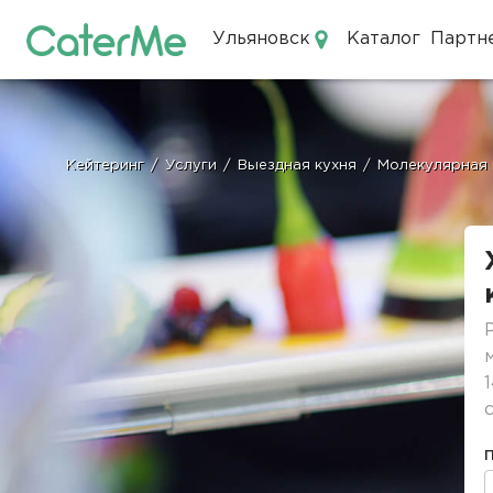
Ульяновск
Каталог
Партн
Кейтеринг в Ульяновске
Кейтеринг
/
Услуги
/
Выездная кухня
/
Молекулярная 
Строка
навигации