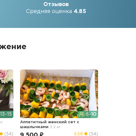
Отзывов
Средняя оценка
4.85
ожение
13-15
8-10
кг
Аппетитный женский сет с
шашлычками
3.2 кг
9 500 ₽
(54)
4.68
(54)