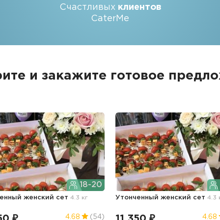
Счастливых
клиентов
CaterMe
ите и закажите
готовое предл
18-20
енный женский сет
4.3 кг
Утонченный женский сет
4.3 
50 ₽
11 350 ₽
4.68
(54)
4.68