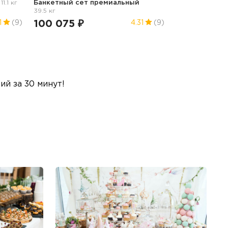
й
11.1 кг
Банкетный сет премиальный
39.5 кг
100 075 ₽
1
(9)
4.31
(9)
й за 30 минут!
Б
Ме
пр
гр