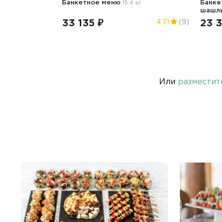
Банкетное меню
15.4 кг
Банке
шашл
33 135 ₽
23 
4.31
(9)
Или
разместит