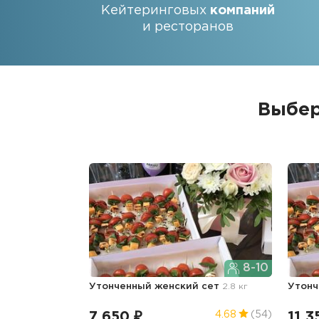
Кейтеринговых
компаний
и ресторанов
Выбер
8-10
Утонченный женский сет
2.8 кг
Утонч
7 650 ₽
11 3
4.68
(54)