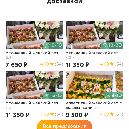
доставкой
8-10
18-20
Утонченный женский сет
Утонченный женский сет
А
2.8 кг
4.3 кг
ш
7 650 ₽
11 350 ₽
1
4.68
(54)
4.68
(54)
13-15
8-10
Утонченный женский сет
Аппетитный женский сет с
Ф
4.3 кг
шашлычками
3.2 кг
ш
11 350 ₽
9 500 ₽
2
4.68
(54)
4.68
(54)
Все предложения