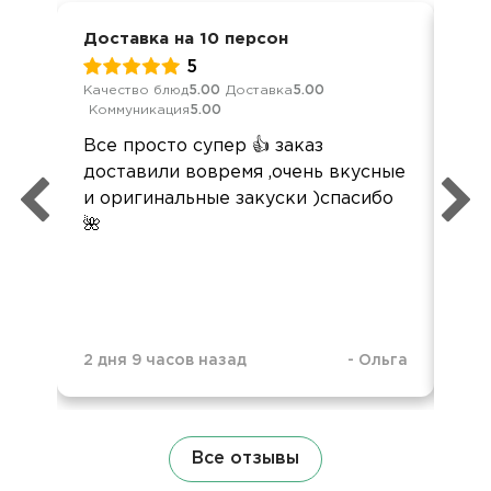
Доставка на 10 персон
Сва
5
Качество блюд
5.00
Доставка
5.00
Кач
Коммуникация
5.00
Ком
Все просто супер 👍 заказ
Вс
доставили вовремя ,очень вкусные
оче
и оригинальные закуски )спасибо
🌺
2 дня 9 часов назад
-
Ольга
5 д
Все отзывы