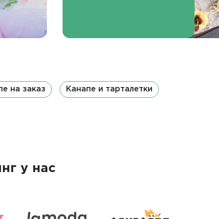
пе на заказ
Канапе и тарталетки
нг у нас