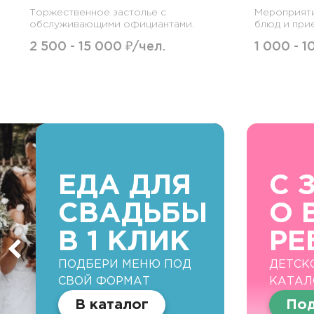
Торжественное застолье с
Мероприят
обслуживающими официантами.
блюд и при
2 500 - 15 000 ₽/чел.
1 000 - 1
ЕДА ДЛЯ
С 
СВАДЬБЫ
О 
В 1 КЛИК
РЕ
ПОДБЕРИ МЕНЮ ПОД
ДЕТСК
СВОЙ ФОРМАТ
КАТАЛ
В каталог
Под