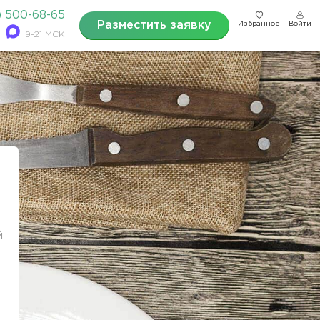
) 500-68-65
Разместить заявку
Избранное
Войти
9-21 МСК
й