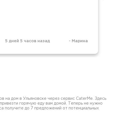
дово
5 дней 5 часов назад
-
Марина
1 нед
в на дом в Ульяновске через сервис CaterMe. Здесь
ривезти горячую еду вам домой. Теперь не нужно
аса получите до 7 предложений от потенциальных