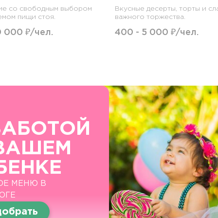
ие со свободным выбором
Вкусные десерты, торты и сл
емом пищи стоя.
важного торжества.
0 000 ₽/чел.
400 - 5 000 ₽/чел.
ЗАБОТОЙ
ВАШЕМ
БЕНКЕ
ОЕ МЕНЮ В
ОГЕ
обрать