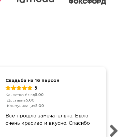
Свадьба на 16 персон
Детс
5
Качество блюд
5.00
Качес
Доставка
5.00
Дост
Коммуникация
5.00
Комм
Всё прошло замечательно. Было
Спас
очень красиво и вкусно. Спасибо
Зака
праз