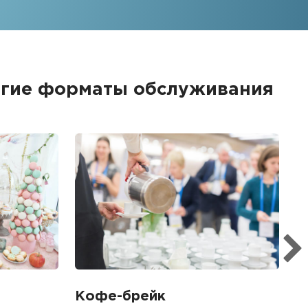
ругие форматы обслуживания
Б
Ме
пр
гр
1
Кофе-брейк