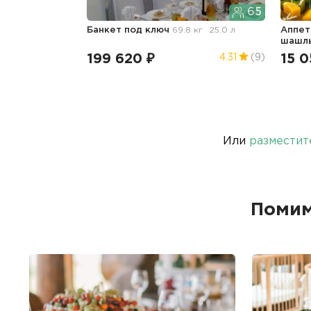
65
Банкет под ключ
69.8 кг
25.0 л
Аппет
шашл
199 620 ₽
15 0
4.31
(9)
Или
разместит
Помим