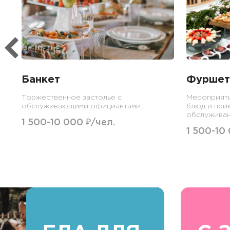
Банкет
Фуршет
Торжественное застолье с
Мероприят
обслуживающими официантами.
блюд и при
обслуживан
1 500-10 000 ₽/чел.
1 500-10