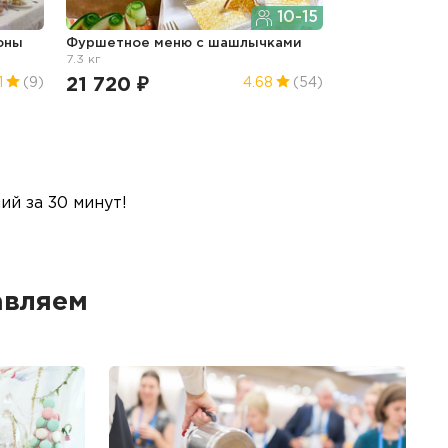
10-15
оны
Фуршетное меню с шашлычками
7.3 кг
21 720 ₽
1
(9)
4.68
(54)
й за 30 минут!
авляем
Б
Ме