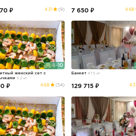
70 ₽
7 650 ₽
4.31
(9)
4.68
8-10
итный женский сет с
Банкет
47.5 кг
ычками
3.2 кг
00 ₽
129 715 ₽
4.68
(54)
4.3