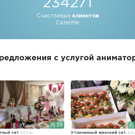
234271
Счастливых
клиентов
CaterMe
редложения с услугой анимато
25
тный сет
22.5 кг
Утонченный женский сет
2.8 