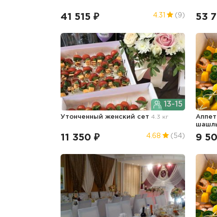
41 515 ₽
53 7
4.31
(9)
13-15
Утонченный женский сет
4.3 кг
Аппет
шашл
11 350 ₽
9 5
4.68
(54)