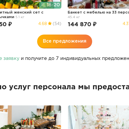
18-20
итный женский сет с
Банкет с мебелью на 33 перс
ычками
5.1 кг
45.4 кг
50 ₽
144 870 ₽
4.68
(54)
4.3
Все предложения
е заявку
и получите до 7 индивидуальных предложени
о услуг персонала мы предост