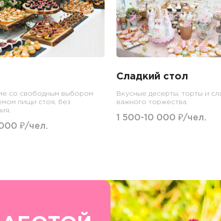
Сладкий стол
ие со свободным выбором
Вкусные десерты, торты и сл
емом пищи стоя, без
важного торжества.
ия.
1 500-10 000 ₽/чел.
 000 ₽/чел.