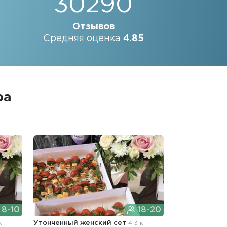
30290
Отзывов
Средняя оценка
4.85
ра
8-10
18-20
кг
Утонченный женский сет
4.3 кг