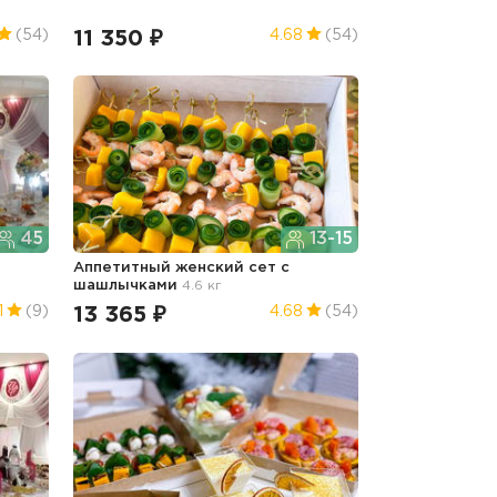
11 350 ₽
(54)
4.68
(54)
45
13-15
Аппетитный женский сет с
шашлычками
4.6 кг
13 365 ₽
1
(9)
4.68
(54)