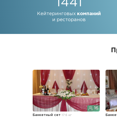
1441
Кейтеринговых
компаний
и ресторанов
П
16
Банкетный сет
17.6 кг
Банке