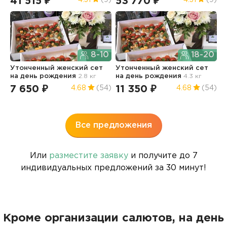
41 515 ₽
53 770 ₽
1
8-10
18-20
Утонченный женский сет
Утонченный женский сет
на день рождения
2.8 кг
на день рождения
4.3 кг
Б
4
7 650 ₽
11 350 ₽
4.68
(54)
4.68
(54)
1
Все предложения
Или
разместите заявку
и получите до 7
индивидуальных предложений за 30 минут!
Кроме организации салютов, на день