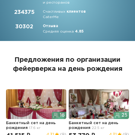
и ресторанов
234375
Счастливых
клиентов
CaterMe
30302
Отзыва
Средняя оценка
4.85
Предложения по организации
фейерверка на день рождения
16
25
Банкетный сет
на день
Банкетный сет
на день
У
рождения
17.6 кг
рождения
22.5 кг
н
4.31
(9)
4.31
(9)