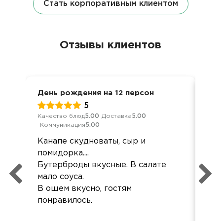
Стать корпоративным клиентом
Отзывы клиентов
День рождения на 12 персон
Ден
5
Качество блюд
5.00
Доставка
5.00
Кач
Коммуникация
5.00
Ком
Канапе скудноваты, сыр и
Все
помидорка....
кра
Бутерброды вкусные. В салате
мало соуса.
В ощем вкусно, гостям
понравилось.