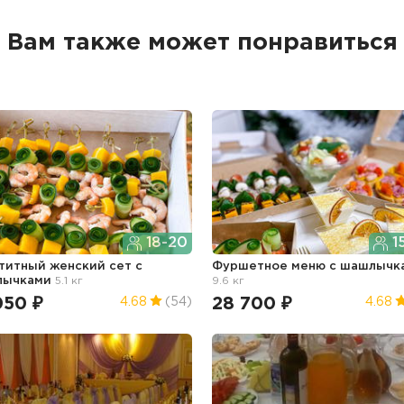
Вам также может понравиться
18-20
1
титный женский сет с
Фуршетное меню с шашлычк
лычками
5.1 кг
9.6 кг
050 ₽
28 700 ₽
4.68
(54)
4.68