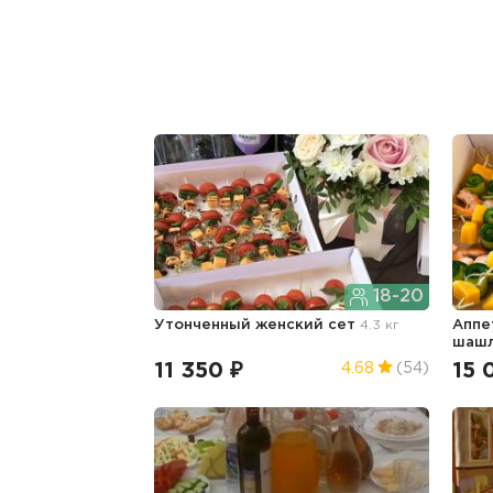
18-20
Утонченный женский сет
4.3 кг
Аппе
шаш
11 350 ₽
15 
4.68
(54)