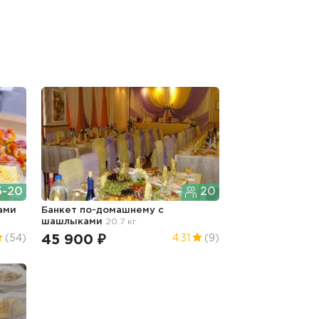
5-20
20
ами
Банкет по-домашнему с
шашлыками
20.7 кг
45 900 ₽
(54)
4.31
(9)