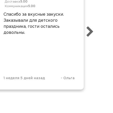
Доставка
5.00
Достав
Коммуникация
5.00
Коммун
Спасибо за вкусные закуски.
Все бы
Заказывали для детского
забото
праздника, гости остались
нашем
довольны.
проме
реком
Спасиб
1 неделя 5 дней назад
-
Ольга
1 месяц