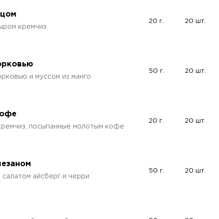
рцом
20 г.
20 шт.
сыром кремчиз
орковью
50 г.
20 шт.
орковью и муссом из манго
кофе
20 г.
20 шт.
кремчиз, посыпанные молотым кофе
мезаном
50 г.
20 шт.
 салатом айсберг и черри