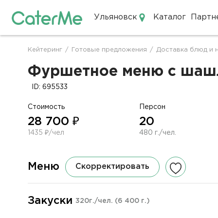
Ульяновск
Каталог
Партн
Кейтеринг в Ульяновске
Кейтеринг
/
Готовые предложения
/
Доставка блюд и 
Строка
навигации
Фуршетное меню с шашлы
ID: 695533
Стоимость
Персон
28 700 ₽
20
1435 ₽/чел
480 г./чел.
Меню
Скорректировать
Закуски
320г./чел.
(6 400 г.)