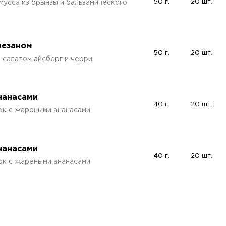
50 г.
20 шт.
мусса из брынзы и бальзамического
мезаном
50 г.
20 шт.
 салатом айсберг и черри
нанасами
40 г.
20 шт.
к с жареными ананасами
нанасами
40 г.
20 шт.
к с жареными ананасами