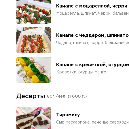
Канапе с моцареллой, черри
Моцарелла, шпинат, черри, бальза
Канапе с чеддером, шпинато
Чеддер, шпинат, черри, бальзамиче
Канапе с креветкой, огурцом
Креветки, огурцы, манго
Десерты
80г./чел.
(1 600 г.)
Тирамису
Сыр маскарпоне, печенье савоярди,